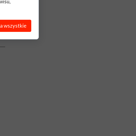
wisu,
a wszystkie