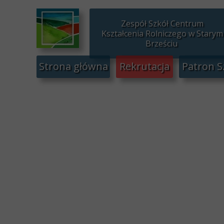
Zespół Szkół Centrum
Kształcenia Rolniczego w Starym
Brześciu
Strona główna
Rekrutacja
Patron S