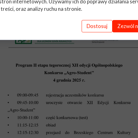
stron internetowych. Używamy ich do poprawy działania ser
 treści, oraz analizy ruchu na stronie.
Dostosuj
Zezwól n