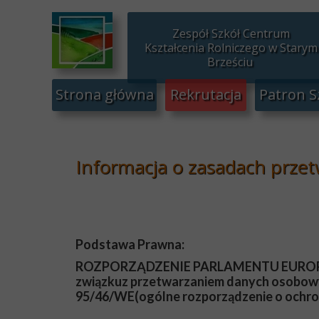
Zespół Szkół Centrum
Kształcenia Rolniczego w Starym
Brześciu
Strona główna
Rekrutacja
Patron S
Informacja o zasadach prze
Podstawa Prawna:
ROZPORZĄDZENIE PARLAMENTU EUROPEJSKIE
związkuz przetwarzaniem danych osobowy
95/46/WE(ogólne rozporządzenie o ochro