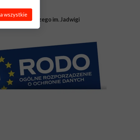
a wszystkie
tałcenia Rolniczego im. Jadwigi