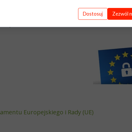
Dostosuj
Zezwól n
wych znajduje się w siedzibie
Zespołu Szkół Centrum Ksz
eść Kujawski
amentu Europejskiego i Rady (UE)