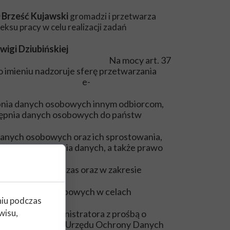
0 Brześć Kujawski
gromadzi i przetwarza
su pracy w celu realizacji zadań
wigi Dziubińskiej
Na mocy art. 37
o imieniu nadzoruje sferę przetwarzania
 Szafrańska, e-
ępnia danych osobowych innym odbiorcom,
tępnia danych osobowych do państw
danych osobowych oraz ich sprostowania,
wo do przenoszenia danych, a także prawo
 celów i przez czas oraz w zakresie
twarza danych osobowych w celach
niu podczas
wisu,
ić się do Administratora z prośbą o
zorczego – Prezesa Urzędu Ochrony Danych