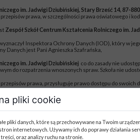
iczego im. Jadwigi Dziubińskiej, Stary Brześć 14, 87-88
przepisów prawa, w szczególności prawa oświatowego i kodek
st
Zespół Szkół Centrum Kształcenia Rolniczego im. Jad
ra Danych Osobowych. 
) wyznaczył Inspektora Ochrony Danych (IOD), który w jeg
rem Ochrony Danych jest Pani Agnieszka
iczego im. Jadwigi Dziubińskiej
co do zasady nie udost
wym do rozpatrzenia wnoszonych spraw. Szkoła nie udos
z przepisów prawa, przysługuje prawo dostępu do swoich 
ia, prawo wniesienia sprzeciwu wobec przetwarzania, pra
 momencie.
a pliki cookie
kres niezbędny dla realizacji spraw, a po tym okresie dla
iczego im. Jadwigi Dziubińskiej
nie gromadzi i nie prze
łe pliki danych, które są przechowywane na Twoim urządze
 przetwarzania w celu profilowania osób.
stron internetowych. Używamy ich do poprawy działania ser
przetwarzaniem danych osobowych, każda osoba może zwróc
żdemu przysługuje prawo wniesienia skargi do organu nad
 treści, oraz analizy ruchu na stronie.