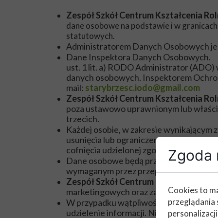
Zespół Szkół Centrum Kształcenia Roln
dane osobowe na podstawie i w granicach 
statutowych.
Administratorem Danych Osobowych je
Dane Inspekto
ust. 1 lit. a) RODO Administrator (ADO
danych osobowych. Inspekto
mail:
starybrzesc.iodo@gmail.com
Zespół Szkół Centrum Kształcenia Roln
poza ustawowo uprawnionym lub właści
trzecich.
Każdej osobie, w zakresie wynikającym 
usunięcia lub ograniczenia przetwarzan
cofnięcia udzielonej zgody w dowolnym
Zgoda n
Dane osobowe będą przechowywane przez o
wymaganym przez przepisy prawa.
Zespół Szkół Centrum Kształcenia Roln
Cookies to ma
marketingowych oraz zautomatyzowanego
przeglądania 
W przypadku wątpliwości związanych z 
udzielenie informacji. Niezależnie, ka
personalizacji