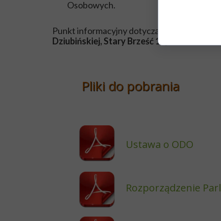
Osobowych.
Punkt informacyjny dotyczący danych osobo
Dziubińskiej, Stary Brześć 14, 87-880 Brz
Pliki do pobrania
Ustawa o ODO
Rozporządzenie Parl