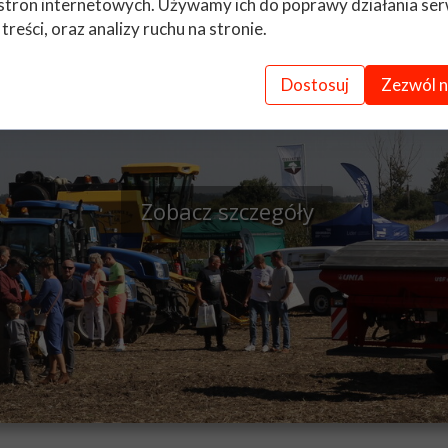
stron internetowych. Używamy ich do poprawy działania ser
 treści, oraz analizy ruchu na stronie.
Technik mechanizacji 
Dostosuj
Zezwól n
Zobacz szczegóły