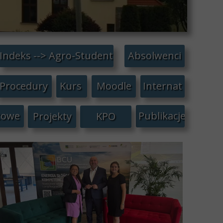
Indeks --> Agro-Student
Absolwenci
Procedury
Kurs
Moodle
Internat
towe
Publikacje
Projekty
KPO