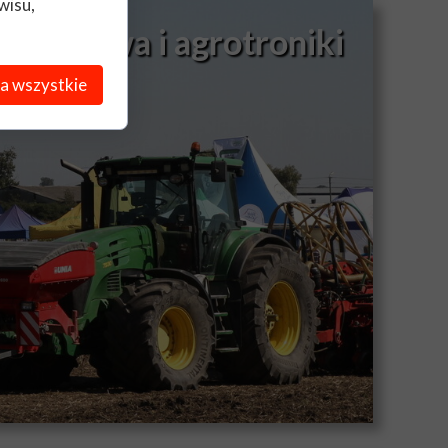
wisu,
rolnictwa i agrotroniki
a wszystkie