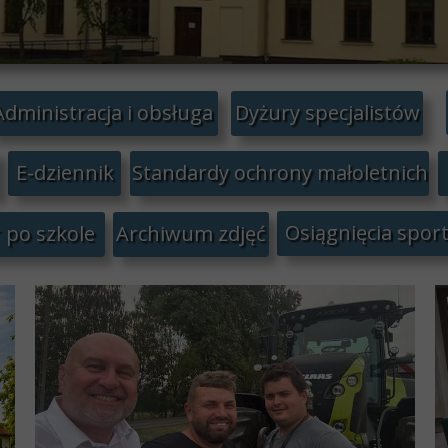
Administracja i obsługa
Dyżury specjalistów
E-dziennik
Standardy ochrony małoletnich
Osiągnięcia spor
 po szkole
Archiwum zdjęć