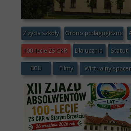
Z życia szkoły
Grono pedagogiczne
100-lecie ZS CKR
Dla ucznia
Statut
BCU
Filmy
Wirtualny spacer