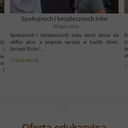
Spokojnych i bezpiecznych żniw
30 lipca 2026
Spokojnych i bezpiecznych żniw, niech zboże da
E
obfity plon, a pogoda sprzyja w każdy dzień.
d
II
Szczęść Boże!...
i
 i
a
ie
Czytaj więcej
na
C
 i
Oferta edukacyjna