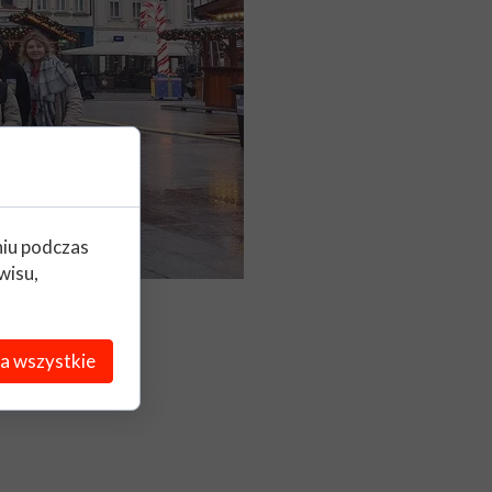
niu podczas
wisu,
a wszystkie