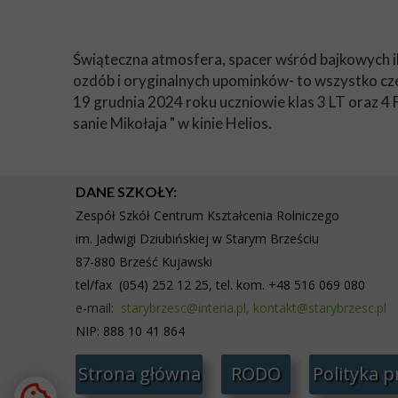
Świąteczna atmosfera, spacer wśród bajkowych i
ozdób i oryginalnych upominków- to wszystko c
19 grudnia 2024 roku uczniowie klas 3 LT oraz 4 F
sanie Mikołaja " w kinie Helios.
DANE SZKOŁY:
Zespół Szkół Centrum Kształcenia Rolniczego
im. Jadwigi Dziubińskiej w Starym
Brześciu
87-880 Brześć Kujawski
tel/fax (054) 252 12 25, tel. kom. +48 516 069 080
e-mail:
starybrzesc@interia.pl,
kontakt@starybrzesc.pl
NIP: 888 10 41 864
Strona główna
RODO
Polityka 