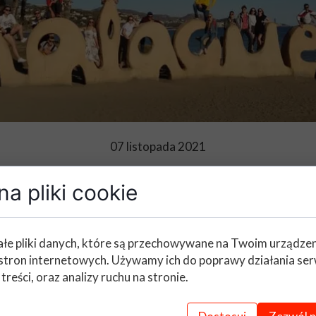
07 listopada 2021
a pliki cookie
ania, poznawanie zabytków oraz k
łe pliki danych, które są przechowywane na Twoim urządze
stron internetowych. Używamy ich do poprawy działania ser
dzili we wspaniałej atmosferze przy pięknej i
 treści, oraz analizy ruchu na stronie.
ącą historię tych miast oraz zachwycali się pię