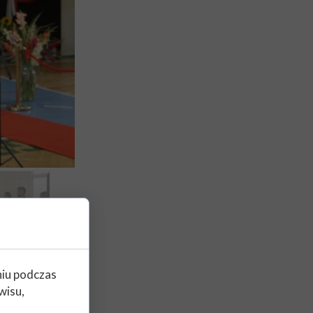
niu podczas
wisu,