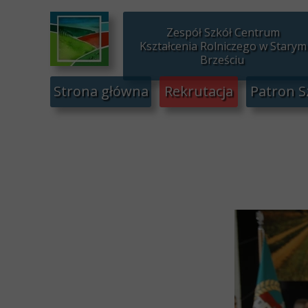
Zespół Szkół Centrum
Kształcenia Rolniczego w Starym
Brześciu
Strona główna
Rekrutacja
Patron S