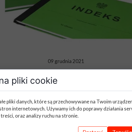
09 grudnia 2021
a pliki cookie
Indeks dla rolnika - wyniki
łe pliki danych, które są przechowywane na Twoim urządze
stron internetowych. Używamy ich do poprawy działania ser
mowano drugi etap VIII edycji Ogólnopolski
 treści, oraz analizy ruchu na stronie.
a w Zespole Szkół CKR im. Jadwigi Dziubińskie
e uzyskały wynik na poziomie co najmniej 37 pu