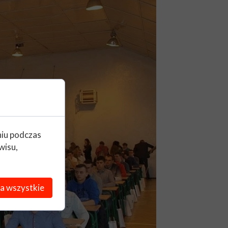
niu podczas
wisu,
a wszystkie