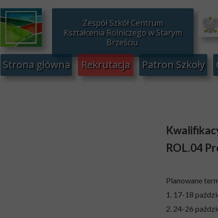
Zespół Szkół Centrum
Kształcenia Rolniczego w Starym
Brześciu
Strona główna
Rekrutacja
Patron Szkoły
Kwalifika
ROL.04 Pro
Planowane term
1. 17-18 paźdz
2. 24-26 paźdz