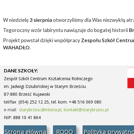
W niedzielę
3 sierpnia
otworzyliśmy dla Was niezwykłą atr
Tegoroczny wzór labiryntu nawiązuje do bogatej historii
Br
Projekt powstał dzięki współpracy
Zespołu Szkół Centrum
WAHADŁO
.
DANE SZKOŁY:
Zespół Szkół Centrum Kształcenia Rolniczego
im. Jadwigi Dziubińskiej w Starym
Brześciu
87-880 Brześć Kujawski
tel/fax (054) 252 12 25, tel. kom. +48 516 069 080
e-mail:
starybrzesc@interia.pl,
kontakt@starybrzesc.pl
NIP: 888 10 41 864
Strona główna
RODO
Polityka prywatno