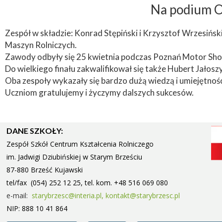
Na podium O
Zespół w składzie: Konrad Stępiński i Krzysztof Wrzesińs
Maszyn Rolniczych.
Zawody odbyły się 25 kwietnia podczas Poznań Motor Sho
Do wielkiego finału zakwalifikował się także Hubert Jałos
Oba zespoły wykazały się bardzo dużą wiedzą i umiejętnoś
Uczniom gratulujemy i życzymy dalszych sukcesów.
DANE SZKOŁY:
Zespół Szkół Centrum Kształcenia Rolniczego
im. Jadwigi Dziubińskiej w Starym
Brześciu
87-880 Brześć Kujawski
tel/fax (054) 252 12 25, tel. kom. +48 516 069 080
e-mail:
starybrzesc@interia.pl,
kontakt@starybrzesc.pl
NIP: 888 10 41 864