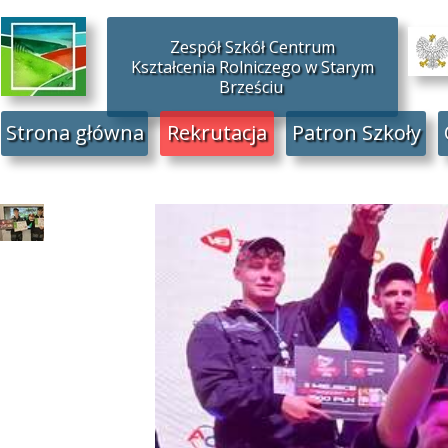
Zespół Szkół Centrum
Kształcenia Rolniczego w Starym
Brześciu
Strona główna
Rekrutacja
Patron Szkoły