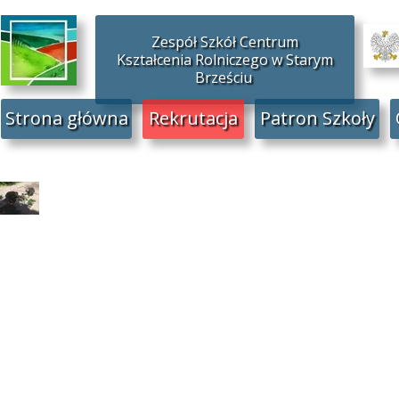
Zespół Szkół Centrum
Kształcenia Rolniczego w Starym
Brześciu
Strona główna
Rekrutacja
Patron Szkoły