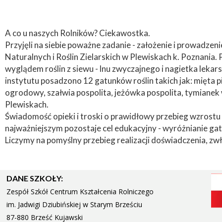
A co u naszych Rolników? Ciekawostka.
Przyjęli na siebie poważne zadanie - założenie i prowadzen
Naturalnych i Roślin Zielarskich w Plewiskach k. Poznania.
wyglądem roślin z siewu - lnu zwyczajnego i nagietka lekar
instytutu posadzono 12 gatunków roślin takich jak: mięta
ogrodowy, szałwia pospolita, jeżówka pospolita, tymianek 
Plewiskach.
Świadomość opieki i troski o prawidłowy przebieg wzrostu 
najważniejszym pozostaje cel edukacyjny - wyróżnianie gat
Liczymy na pomyślny przebieg realizacji doświadczenia, zw
DANE SZKOŁY:
Zespół Szkół Centrum Kształcenia Rolniczego
im. Jadwigi Dziubińskiej w Starym
Brześciu
87-880 Brześć Kujawski