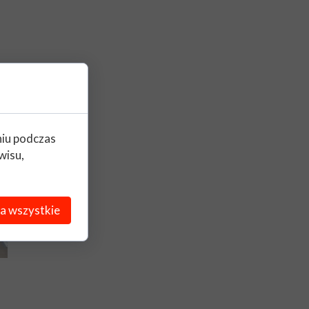
niu podczas
wisu,
a wszystkie