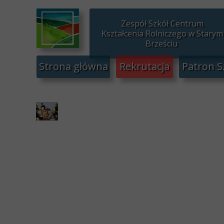
Zespół Szkół Centrum
Kształcenia Rolniczego w Starym
Brześciu
Strona główna
Rekrutacja
Patron S