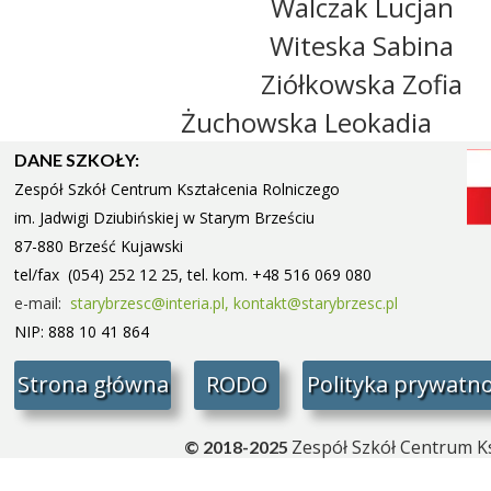
Walczak Lucjan
Witeska Sabina
Ziółkowska Zofia
Żuchowska Leokadia
DANE SZKOŁY:
Zespół Szkół Centrum Kształcenia Rolniczego
im. Jadwigi Dziubińskiej w Starym
Brześciu
87-880 Brześć Kujawski
tel/fax (054) 252 12 25, tel. kom. +48 516 069 080
e-mail:
starybrzesc@interia.pl,
kontakt@starybrzesc.pl
NIP: 888 10 41 864
Strona główna
RODO
Polityka prywatno
Zespół Szkół Centrum Ks
© 2018-2025