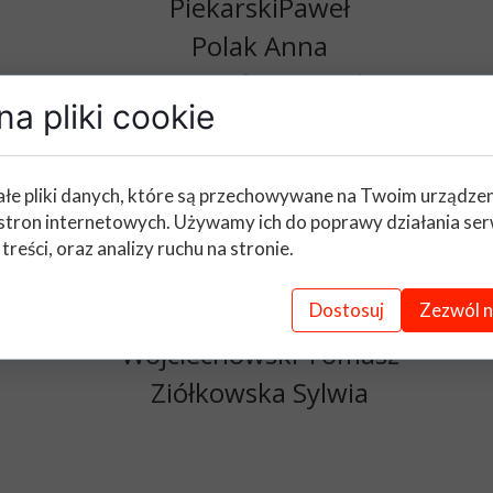
PiekarskiPaweł
Polak Anna
Ptaszyński Paweł
a pliki cookie
Rakowski Błażej
Różańska Benita
Srzypiński Michał
łe pliki danych, które są przechowywane na Twoim urządze
stron internetowych. Używamy ich do poprawy działania ser
Studziński Rafał
 treści, oraz analizy ruchu na stronie.
Śmigiel Anna
Usorowska Barbata
Dostosuj
Zezwól n
Wojciechowski Tomasz
Ziółkowska Sylwia