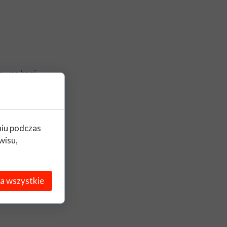
dowca koni
niu podczas
wisu,
a wszystkie