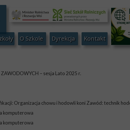
zkoły
O Szkole
Dyrekcja
Kontakt
ODOWYCH – sesja Lato 2025 r.
ikacji: Organizacja chowu i hodowli koni Zawód: technik ho
la komputerowa
la komputerowa