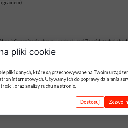
onogramem)
ikacji: Organizacja chowu i hodowli koni Zawód: technik ho
a pliki cookie
4 i 14
onogramem)
łe pliki danych, które są przechowywane na Twoim urządze
stron internetowych. Używamy ich do poprawy działania ser
 treści, oraz analizy ruchu na stronie.
Dostosuj
Zezwól n