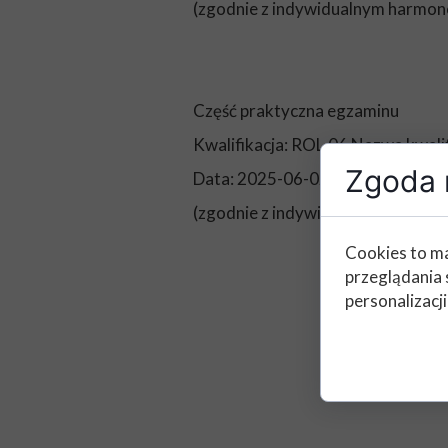
(zgodnie z indywidualnym harm
Część praktyczna egzaminu
Kwalifikacja: ROL.06 Nazwa kwalif
Zgoda n
Data: 2025-06-02 godz. 9:00 Sala 
(zgodnie z indywidualnym harm
Cookies to ma
przeglądania 
personalizacji