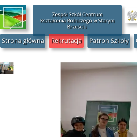
Zespół Szkół Centrum
Kształcenia Rolniczego w Starym
Brześciu
Strona główna
Rekrutacja
Patron Szkoły