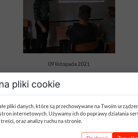
09 listopada 2021
a pliki cookie
"Wiem, co jem"
łe pliki danych, które są przechowywane na Twoim urządze
stron internetowych. Używamy ich do poprawy działania ser
ski Dzień Zdrowego Jedzenia i Gotowania. W ak
 treści, oraz analizy ruchu na stronie.
ŻiUG oraz III TŻIUG/TMRiA. W ramach zajęć prak
ominali zasady zdrowego odżywiania, piramidę