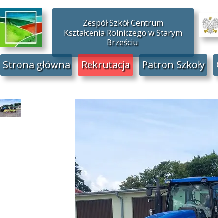
Zespół Szkół Centrum
Kształcenia Rolniczego w Starym
Brześciu
Strona główna
Rekrutacja
Patron Szkoły