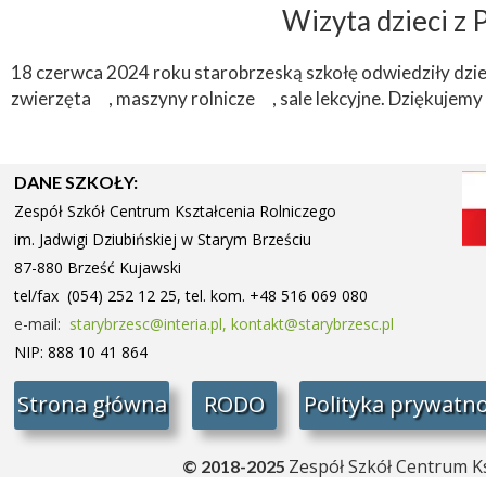
Wizyta dzieci z 
18 czerwca 2024 roku starobrzeską szkołę odwiedziły dziec
zwierzęta
, maszyny rolnicze
, sale lekcyjne. Dziękujemy
DANE SZKOŁY:
Zespół Szkół Centrum Kształcenia Rolniczego
im. Jadwigi Dziubińskiej w Starym
Brześciu
87-880 Brześć Kujawski
tel/fax (054) 252 12 25, tel. kom. +48 516 069 080
e-mail:
starybrzesc@interia.pl,
kontakt@starybrzesc.pl
NIP: 888 10 41 864
Strona główna
RODO
Polityka prywatno
Zespół Szkół Centrum Ks
© 2018-2025