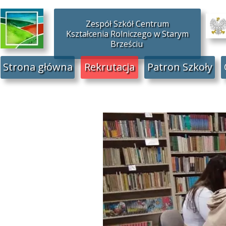
Zespół Szkół Centrum
Kształcenia Rolniczego w Starym
Brześciu
Strona główna
Rekrutacja
Patron Szkoły