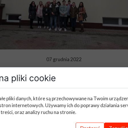
07 grudnia 2022
a pliki cookie
czka do Złotej Podkowy we Wło
łe pliki danych, które są przechowywane na Twoim urządze
stron internetowych. Używamy ich do poprawy działania ser
 profesjonalne wyposażenie gastronomiczne? Na
 treści, oraz analizy ruchu na stronie.
 którzy pojechali do restauracji Złota Podko
ć praktycznych z technologii gastronomicznej.