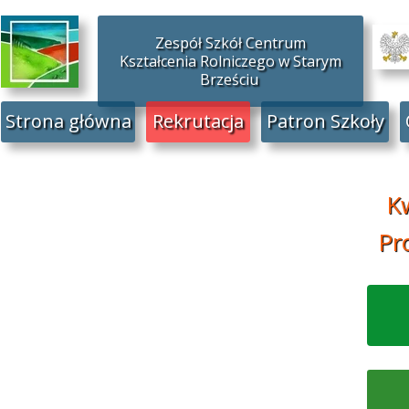
Zespół Szkół Centrum
Kształcenia Rolniczego w Starym
Brześciu
Strona główna
Rekrutacja
Patron Szkoły
Kw
Pr