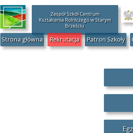
Zespół Szkół Centrum
Kształcenia Rolniczego w Starym
Brześciu
Strona główna
Rekrutacja
Patron Szkoły
Egz